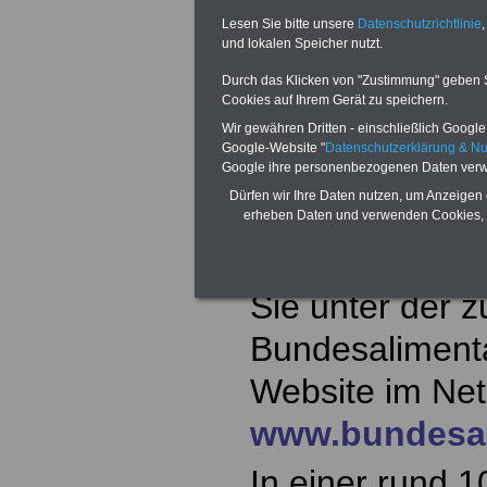
Nachzahlungen 
Lesen Sie bitte unsere
Datenschutzrichtlinie
,
etlichen Lände
und lokalen Speicher nutzt.
Beamtinnen un
Durch das Klicken von "Zustimmung" geben Sie
Cookies auf Ihrem Gerät zu speichern.
Nachzahlungen
Wir gewähren Dritten - einschließlich Google -
Google-Website "
Datenschutzerklärung & N
u.a. in Berlin 
Google ihre personenbezogenen Daten verw
Dürfen wir Ihre Daten nutzen, um Anzeigen 
Westfalen sowi
erheben Daten und verwenden Cookies, 
Ausführliche I
Sie unter der 
Bundesaliment
Website im Net
www.bundesal
In einer rund 1