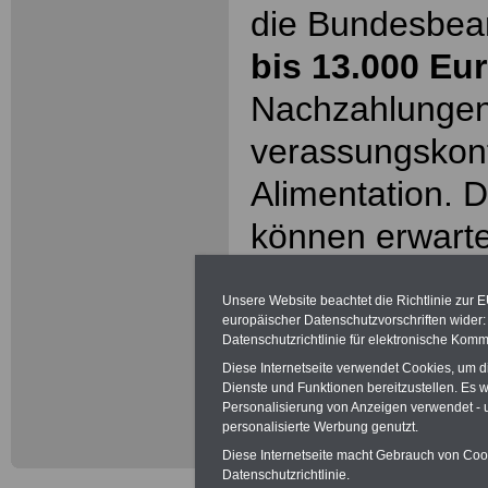
die Bundesbe
bis 13.000 Eu
Nachzahlungen 
verassungskon
Alimentation. 
können erwart
Beamtinnen &
Unsere Website beachtet die Richtlinie zur 
- auch Ruhest
europäischer Datenschutzvorschriften wide
Datenschutzrichtlinie für elektronische Komm
Versorgunghem
Diese Internetseite verwendet Cookies, um 
Dienste und Funktionen bereitzustellen. Es
können die Be
Personalisierung von Anzeigen verwendet - un
personalisierte Werbung genutzt.
Post, Telekom 
Diese Internetseite macht Gebrauch von Cooki
Datenschutzrichtlinie.