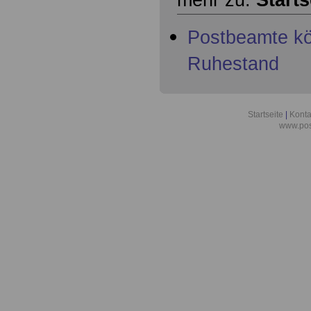
mehr zu:
Starts
Postbeamte kö
Ruhestand
Startseite
|
Konta
www.pos