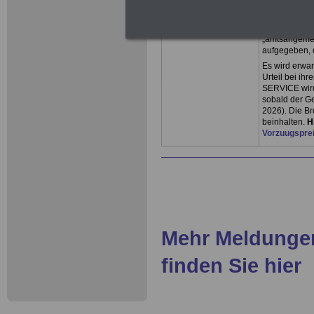
Beamtenbe-so
in den Besold
Gesetz „weit 
„amtsangemes
aufgegeben, 
Es wird erwar
Urteil bei ih
SERVICE wird
sobald der Ge
2026). Die B
beinhalten.
H
Vorzuugspre
Mehr Meldungen
finden Sie hier