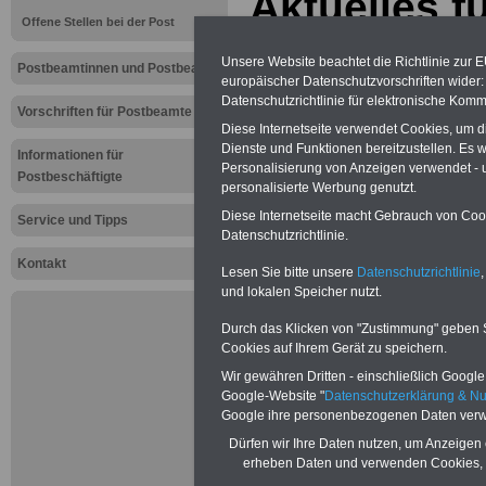
Aktuelles f
Offene Stellen bei der Post
Postpersona
Unsere Website beachtet die Richtlinie zur 
Postbeamtinnen und Postbeamte
Beschäftig
europäischer Datenschutzvorschriften wide
Datenschutzrichtlinie für elektronische Komm
Vorschriften für Postbeamte
nicht immer
Diese Internetseite verwendet Cookies, um 
Dienste und Funktionen bereitzustellen. Es
Informationen für
Personalisierung von Anzeigen verwendet - un
sein
Postbeschäftigte
personalisierte Werbung genutzt.
Diese Internetseite macht Gebrauch von Cooki
Service und Tipps
Datenschutzrichtlinie.
Neu:
Besoldu
Leider erst i
Kontakt
Lesen Sie bitte unsere
Datenschutzrichtlinie
,
Gesetzentwurf
und lokalen Speicher nutzt.
2024 auf den
soll. Dabei so
Durch das Klicken von "Zustimmung" geben Sie
neuen Besold
Cookies auf Ihrem Gerät zu speichern.
amtsangemess
werden.
Wir gewähren Dritten - einschließlich Google -
Beamtinnen 
Google-Website "
Datenschutzerklärung & N
können mit e
Google ihre personenbezogenen Daten verw
schreiben, d
13.000 Euro 
Dürfen wir Ihre Daten nutzen, um Anzeigen 
Kindern wird 
erheben Daten und verwenden Cookies, 
im November 